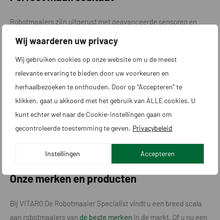
Robotmaaiers zijn uitgerust met geavanceerde sensoren en
maaisystemen die zorgen voor een perfect gemaaid gazon.
Wij waarderen uw privacy
Dankzij hun precisie en consistentie, blijft uw gazon er altijd
Wij gebruiken cookies op onze website om u de meest
netjes en verzorgd uitzien.
relevante ervaring te bieden door uw voorkeuren en
Milieuvriendelijke robot grasmaaiers
herhaalbezoeken te onthouden. Door op “Accepteren” te
klikken, gaat u akkoord met het gebruik van ALLE cookies. U
Robotmaaiers werken op batterijen en zijn daarom
kunt echter wel naar de Cookie-instellingen gaan om
milieuvriendelijker dan traditionele benzinegrasmaaiers.
gecontroleerde toestemming te geven.
Privacybeleid
Bovendien dragen ze bij aan een gezondere grasmat door
Instellingen
Accepteren
regelmatig maaien van het gras.
Onze merken en producten
Bij VITARO De Robotmaaier Specialist vindt u een breed scala
aan robotmaaiers van
de beste merken
in de markt. Of u nu een