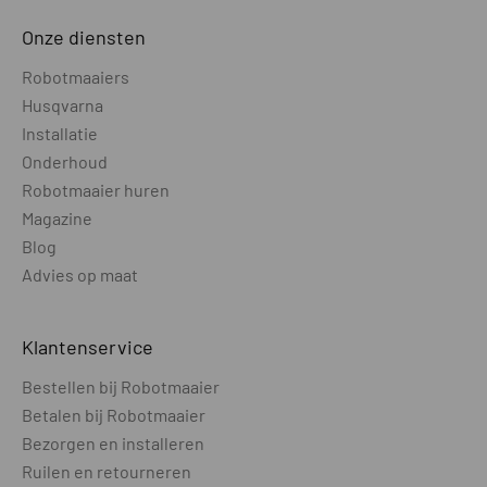
Verbinding t.b.v. maaien zonder
WIFI of 4G
referentiestation
Onze diensten
Robotmaaiers
Referentie station - verbinding met
WIFI
maaier
Husqvarna
Installatie
Hybride installatie mogelijk (combi
Nee
Onderhoud
draadloos / bedraad)
Robotmaaier huren
Magazine
Laadstation extern opgesteld
Nee
buiten GPS bereik
Blog
Advies op maat
CAMERA
Camera t.b.v. ondersteuning bij
Ja
Klantenservice
draadloos maaien
Bestellen bij Robotmaaier
Camera t.b.v. object vermijden
Ja
Betalen bij Robotmaaier
Bezorgen en installeren
Zicht camera (dag / nacht)
Dag
Ruilen en retourneren