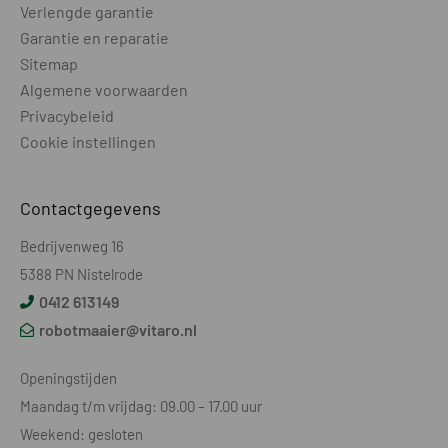
PRODUCTGEGEVENS
Verlengde garantie
Garantie en reparatie
Wielen aantal
4
Sitemap
Wielen aangedreven
2
Algemene voorwaarden
Privacybeleid
Wielmotor
Borstelloos
Cookie instellingen
Rijsnelheid - km/u
Onbekend
Contactgegevens
Wielprofiel
Medium
Bedrijvenweg 16
Voorwielas pendelend
Nee
5388 PN Nistelrode
Geluidsniveau - dB(A)
63
0412 613149
robotmaaier@vitaro.nl
Accu voltage - V
18
Type accu
Li-Ion
Openingstijden
Maandag t/m vrijdag: 09.00 – 17.00 uur
Capaciteit accu - Ah
4
Weekend: gesloten