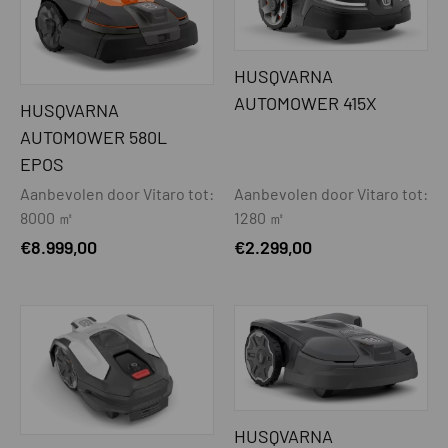
Oplaadsysteem automatisch
Ja
Systematisch maaien van smalle
Ja
strook
HUSQVARNA
AUTOMOWER 415X
HUSQVARNA
Automatische smalle doorgang
Ja
detectie
AUTOMOWER 580L
EPOS
MAAISYSTEEM
Aanbevolen door Vitaro tot:
Aanbevolen door Vitaro tot:
Extra maaisysteem t.b.v. randmaaien
Nee
8000 ㎡
1280 ㎡
(EdgeCut)
€
8.999,00
€
2.299,00
Maaimotor
Borstelloos
Extra zware maaimotor (t.b.v. lang
Nee
gras maaien)
Maaisysteem
3 mesjes
Zwevend maaisysteem
Nee
HUSQVARNA