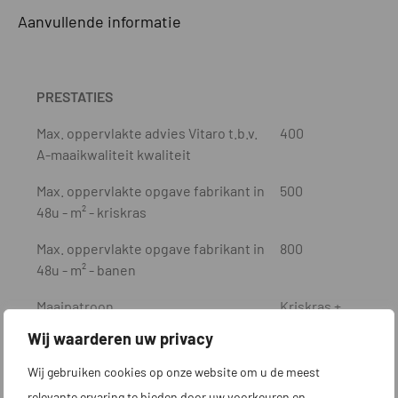
Aanvullende informatie
PRESTATIES
Max. oppervlakte advies Vitaro t.b.v.
400
A-maaikwaliteit kwaliteit
Max. oppervlakte opgave fabrikant in
500
48u - m² - kriskras
Max. oppervlakte opgave fabrikant in
800
48u - m² - banen
Maaipatroon
Kriskras +
Banen
Wij waarderen uw privacy
Automatische verschillende
Ja
Wij gebruiken cookies op onze website om u de meest
maaipatronen mogelijk
relevante ervaring te bieden door uw voorkeuren en