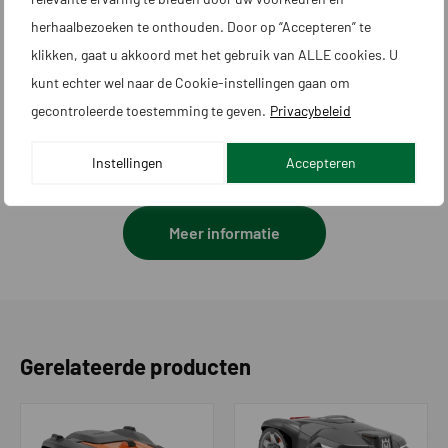
Max. niveauverschil in werkgebied -
40
herhaalbezoeken te onthouden. Door op “Accepteren” te
%
klikken, gaat u akkoord met het gebruik van ALLE cookies. U
kunt echter wel naar de Cookie-instellingen gaan om
Max. niveauverschil bij grensdraad -
15
gecontroleerde toestemming te geven.
Privacybeleid
%
Maximale maaitijd per dag in uren
10
Instellingen
Accepteren
Gebieden / startpunten extra t.o.v.
Onbeperkt
laadstation
Meer informatie
Voorkomen van maaien in
Ja
doorgangen
Bijgebied maaien
Ja
Gerelateerde producten
Zoeksysteem
GPS
Begeleidingskabel|transportpaden
Onbeperkt