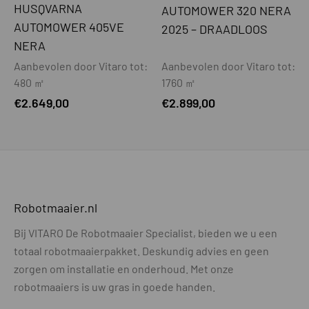
HUSQVARNA
AUTOMOWER 320 NERA
Maaihoogte min-max - mm
20-50
AUTOMOWER 405VE
2025 – DRAADLOOS
Maaihoogte instelling
Manueel
NERA
Aanbevolen door Vitaro tot:
Aanbevolen door Vitaro tot:
Maaibreedte - cm
22
480 ㎡
1760 ㎡
Beschermplaat t.b.v. mesjes
Ja
€
2.649,00
€
2.899,00
Automatisch dubbele snijrichting
Ja
GPS-ondersteunde navigatie
Ja
AIM-ondersteuning (virtuele zones)
Ja
Robotmaaier.nl
DRAADLOOS MAAIEN
Bij VITARO De Robotmaaier Specialist, bieden we u een
Draadloos maaien
Ja
totaal robotmaaierpakket. Deskundig advies en geen
Referentiestation noodzakelijk of
Optioneel
zorgen om installatie en onderhoud. Met onze
optioneel
robotmaaiers is uw gras in goede handen.