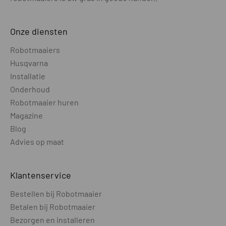
Verbinding t.b.v. maaien zonder
WIFI of 4G
referentiestation
Onze diensten
Robotmaaiers
Referentie station - verbinding met
WIFI
maaier
Husqvarna
Installatie
Hybride installatie mogelijk (combi
Nee
Onderhoud
draadloos / bedraad)
Robotmaaier huren
Magazine
Laadstation extern opgesteld
Nee
buiten GPS bereik
Blog
Advies op maat
CAMERA
Camera t.b.v. ondersteuning bij
Ja
Klantenservice
draadloos maaien
Bestellen bij Robotmaaier
Camera t.b.v. object vermijden
Ja
Betalen bij Robotmaaier
Bezorgen en installeren
Zicht camera (dag / nacht)
Dag