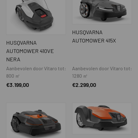
Oplaadsysteem automatisch
Ja
Systematisch maaien van smalle
Ja
strook
HUSQVARNA
AUTOMOWER 415X
HUSQVARNA
Automatische smalle doorgang
Ja
detectie
AUTOMOWER 410VE
NERA
MAAISYSTEEM
Aanbevolen door Vitaro tot:
Aanbevolen door Vitaro tot:
Extra maaisysteem t.b.v. randmaaien
Nee
800 ㎡
1280 ㎡
(EdgeCut)
€
3.199,00
€
2.299,00
Maaimotor
Borstelloos
Extra zware maaimotor (t.b.v. lang
Nee
gras maaien)
Maaisysteem
3 mesjes