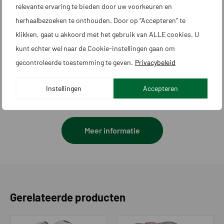
relevante ervaring te bieden door uw voorkeuren en
maaipatronen mogelijk
herhaalbezoeken te onthouden. Door op “Accepteren” te
Max. niveauverschil in werkgebied -
40
klikken, gaat u akkoord met het gebruik van ALLE cookies. U
%
kunt echter wel naar de Cookie-instellingen gaan om
Max. niveauverschil bij grensdraad -
15
gecontroleerde toestemming te geven.
Privacybeleid
%
Instellingen
Accepteren
Maximale maaitijd per dag in uren
15
Gebieden / startpunten extra t.o.v.
Onbeperkt
laadstation
Meer informatie
Voorkomen van maaien in
Ja
doorgangen
Bijgebied maaien
Ja
Gerelateerde producten
Zoeksysteem
GPS
Begeleidingskabel|transportpaden
Onbeperkt