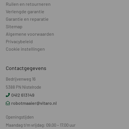
Ruilen en retourneren
PRODUCTGEGEVENS
Verlengde garantie
Garantie en reparatie
Wielen aantal
4
Sitemap
Wielen aangedreven
2
Algemene voorwaarden
Privacybeleid
Wielmotor
Borstelloos
Cookie instellingen
Rijsnelheid - km/u
Onbekend
Contactgegevens
Wielprofiel
Medium
Bedrijvenweg 16
Voorwielas pendelend
Nee
5388 PN Nistelrode
Geluidsniveau - dB(A)
63
0412 613149
robotmaaier@vitaro.nl
Accu voltage - V
18
Type accu
Li-Ion
Openingstijden
Maandag t/m vrijdag: 09.00 – 17.00 uur
Capaciteit accu - Ah
4