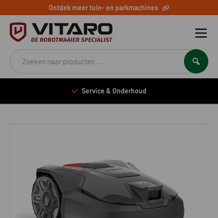
Ontdek meer tuin- en parkmachines
Producten
zoeken
Service & Onderhoud