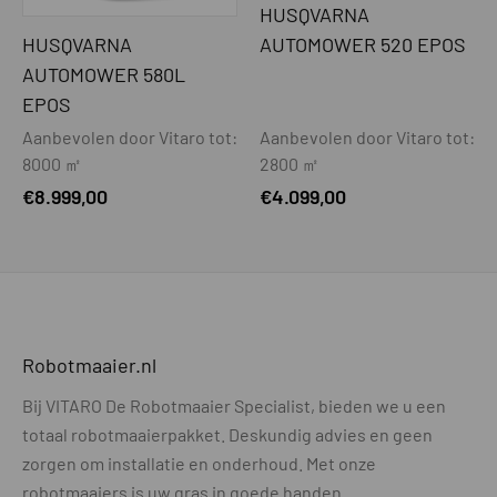
Zwevend maaisysteem
Nee
HUSQVARNA
HUSQVARNA
AUTOMOWER 520 EPOS
Maaihoogte min-max - mm
20-50
AUTOMOWER 580L
Maaihoogte instelling
Manueel
EPOS
Aanbevolen door Vitaro tot:
Aanbevolen door Vitaro tot:
Maaibreedte - cm
22
8000 ㎡
2800 ㎡
Beschermplaat t.b.v. mesjes
Ja
€
8.999,00
€
4.099,00
Automatisch dubbele snijrichting
Ja
GPS-ondersteunde navigatie
Ja
AIM-ondersteuning (virtuele zones)
Ja
Robotmaaier.nl
DRAADLOOS MAAIEN
Bij VITARO De Robotmaaier Specialist, bieden we u een
Draadloos maaien
Ja
totaal robotmaaierpakket. Deskundig advies en geen
zorgen om installatie en onderhoud. Met onze
Referentiestation noodzakelijk of
Optioneel
optioneel
robotmaaiers is uw gras in goede handen.