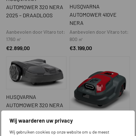
HUSQVARNA
AUTOMOWER 320 NERA
AUTOMOWER 410VE
2025 – DRAADLOOS
NERA
Aanbevolen door Vitaro tot:
Aanbevolen door Vitaro tot:
1760 ㎡
800 ㎡
€
2.899,00
€
3.199,00
HUSQVARNA
AUTOMOWER 320 NERA
2026 – DRAADLOOS
Wij waarderen uw privacy
Gratis RA-100 antenne
CRAMER AICONIC 5000
RTK
Wij gebruiken cookies op onze website om u de meest