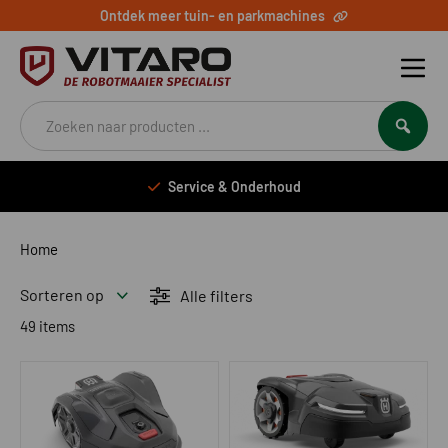
Ontdek meer tuin- en parkmachines
Producten
zoeken
Service & Onderhoud
Home
Sorteren op
Alle filters
49 items