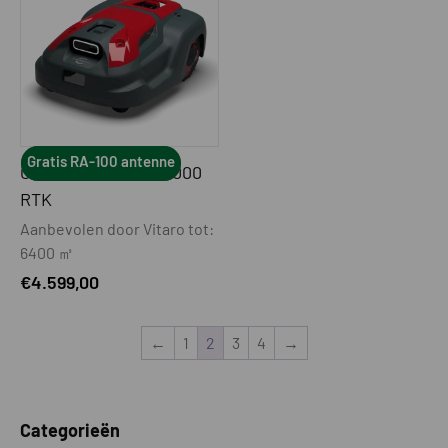
Gratis RA-100 antenne
CRAMER AICONIC 8000
RTK
Aanbevolen door Vitaro tot:
6400 ㎡
€
4.599,00
←
1
2
3
4
→
Categorieën