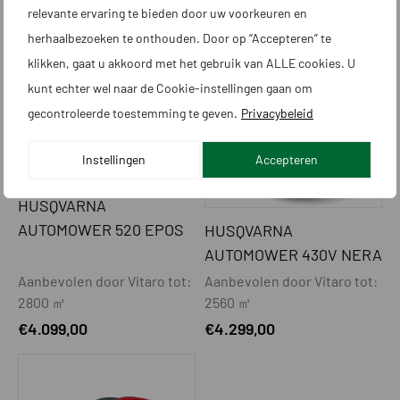
relevante ervaring te bieden door uw voorkeuren en
Aanbevolen door Vitaro tot:
Aanbevolen door Vitaro tot:
1760 ㎡
4000 ㎡
herhaalbezoeken te onthouden. Door op “Accepteren” te
€
3.299,00
€
3.599,00
klikken, gaat u akkoord met het gebruik van ALLE cookies. U
kunt echter wel naar de Cookie-instellingen gaan om
gecontroleerde toestemming te geven.
Privacybeleid
Instellingen
Accepteren
HUSQVARNA
AUTOMOWER 520 EPOS
HUSQVARNA
AUTOMOWER 430V NERA
Aanbevolen door Vitaro tot:
Aanbevolen door Vitaro tot:
2800 ㎡
2560 ㎡
€
4.099,00
€
4.299,00