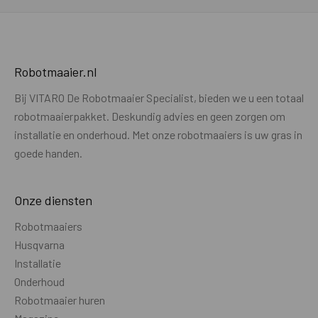
DRAADLOOS MAAIEN
Draadloos maaien
Nee
Robotmaaier.nl
Referentiestation noodzakelijk of
NVT
Bij VITARO De Robotmaaier Specialist, bieden we u een totaal
optioneel
robotmaaierpakket. Deskundig advies en geen zorgen om
Verbinding t.b.v. maaien zonder
NVT
installatie en onderhoud. Met onze robotmaaiers is uw gras in
referentiestation
goede handen.
Referentie station - verbinding met
NVT
maaier
Onze diensten
Hybride installatie mogelijk (combi
Nee
Robotmaaiers
draadloos / bedraad)
Husqvarna
Installatie
Laadstation extern opgesteld buiten
Nee
Onderhoud
GPS bereik
Robotmaaier huren
CAMERA