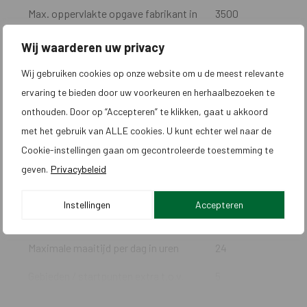
Max. oppervlakte opgave fabrikant in
3500
48u - m² - kriskras
Wij waarderen uw privacy
Max. oppervlakte opgave fabrikant in
NVT
Wij gebruiken cookies op onze website om u de meest relevante
48u - m² - banen
ervaring te bieden door uw voorkeuren en herhaalbezoeken te
Maaipatroon
Kriskras +
onthouden. Door op “Accepteren” te klikken, gaat u akkoord
Banen
met het gebruik van ALLE cookies. U kunt echter wel naar de
Automatische verschillende
NVT
Cookie-instellingen gaan om gecontroleerde toestemming te
maaipatronen mogelijk
geven.
Privacybeleid
Max. niveauverschil in werkgebied - %
70
Instellingen
Accepteren
Max. niveauverschil bij grensdraad - %
50
Maximale maaitijd per dag in uren
24
Gebieden / startpunten extra t.o.v.
5
laadstation