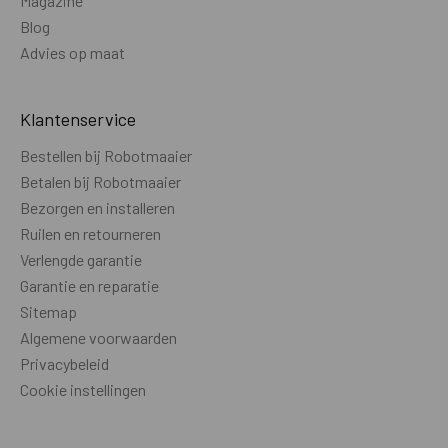
Magazine
Blog
Camera t.b.v. ondersteuning bij
NVT
Advies op maat
draadloos maaien
Camera t.b.v. object vermijden
Nee
Klantenservice
Zicht camera (dag / nacht)
NVT
Bestellen bij Robotmaaier
Betalen bij Robotmaaier
PRODUCTGEGEVENS
Bezorgen en installeren
Wielen aantal
4
Ruilen en retourneren
Verlengde garantie
Wielen aangedreven
4
Garantie en reparatie
Wielmotor
Borstelloos
Sitemap
Algemene voorwaarden
Rijsnelheid - km/u
Onbekend
Privacybeleid
Cookie instellingen
Wielprofiel
Medium
Voorwielas pendelend
NVT