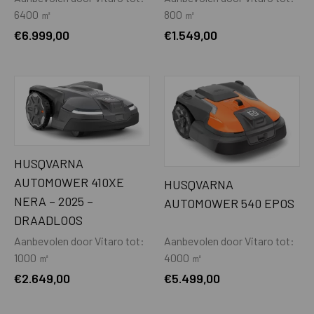
Maaimotor
Borstelloos
6400 ㎡
800 ㎡
€
6.999,00
€
1.549,00
Extra zware maaimotor (t.b.v. lang
Nee
gras maaien)
Maaisysteem
3 mesjes
Zwevend maaisysteem
Nee
Maaihoogte min-max - mm
30 - 70
HUSQVARNA
Maaihoogte instelling
Elektrisch
AUTOMOWER 410XE
HUSQVARNA
Maaibreedte - cm
22
NERA – 2025 –
AUTOMOWER 540 EPOS
DRAADLOOS
Beschermplaat t.b.v. mesjes
Ja
Aanbevolen door Vitaro tot:
Aanbevolen door Vitaro tot:
Automatisch dubbele snijrichting
Ja
1000 ㎡
4000 ㎡
€
2.649,00
€
5.499,00
GPS-ondersteunde navigatie
Ja
AIM-ondersteuning (virtuele zones)
Ja