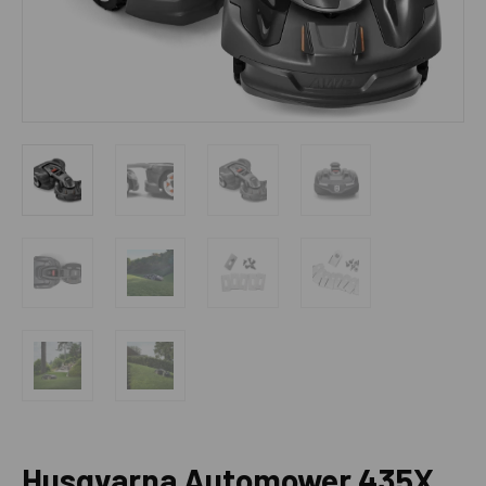
Husqvarna Automower 435X