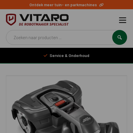
Ontdek meer tuin- en parkmachines
Producten
zoeken
Service & Onderhoud