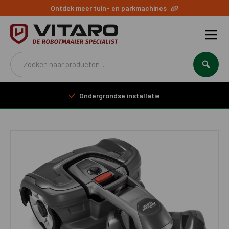
Ontdek meer tuin- en parkmachines
Producten
zoeken
Ondergrondse installatie