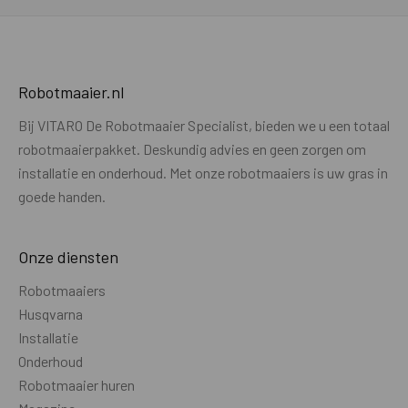
AIM-ondersteuning (virtuele zones)
Ja
DRAADLOOS MAAIEN
Robotmaaier.nl
Draadloos maaien
Ja
Bij VITARO De Robotmaaier Specialist, bieden we u een totaal
Referentiestation noodzakelijk of
Optioneel
robotmaaierpakket. Deskundig advies en geen zorgen om
optioneel
installatie en onderhoud. Met onze robotmaaiers is uw gras in
Verbinding t.b.v. maaien zonder
Inbegrepen
goede handen.
referentiestation
Referentie station - verbinding met
WIFI
Onze diensten
maaier
Robotmaaiers
Hybride installatie mogelijk (combi
Nee
Husqvarna
draadloos / bedraad)
Installatie
Onderhoud
Laadstation extern opgesteld buiten
Nee
Robotmaaier huren
GPS bereik