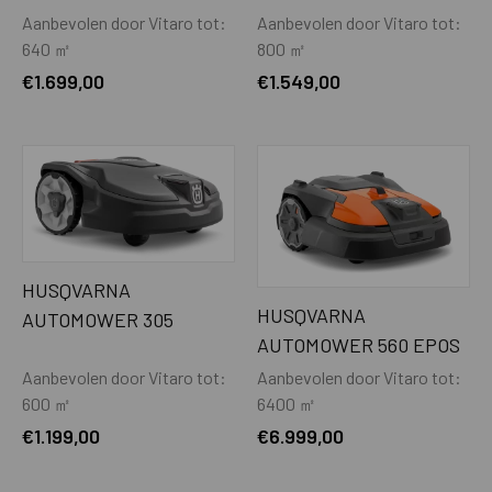
Aanbevolen door Vitaro tot:
Aanbevolen door Vitaro tot:
Maaimotor
Borstelloos
640 ㎡
800 ㎡
€
1.699,00
€
1.549,00
Extra zware maaimotor (t.b.v. lang
Nee
gras maaien)
Maaisysteem
3 mesjes
Zwevend maaisysteem
Nee
Maaihoogte min-max - mm
30 - 70
HUSQVARNA
Maaihoogte instelling
Elektrisch
HUSQVARNA
AUTOMOWER 305
Maaibreedte - cm
22
AUTOMOWER 560 EPOS
Aanbevolen door Vitaro tot:
Aanbevolen door Vitaro tot:
Beschermplaat t.b.v. mesjes
Ja
600 ㎡
6400 ㎡
Automatisch dubbele snijrichting
Ja
€
1.199,00
€
6.999,00
GPS-ondersteunde navigatie
Ja