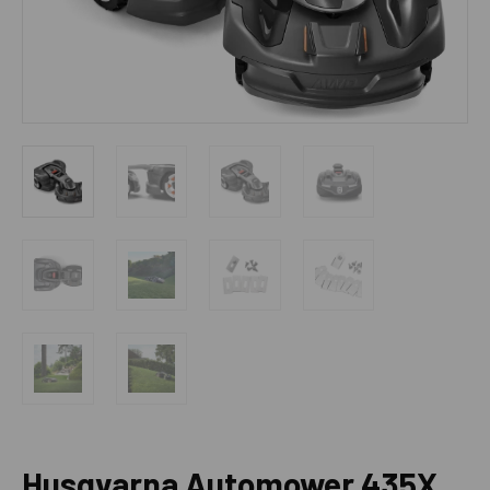
Husqvarna Automower 435X