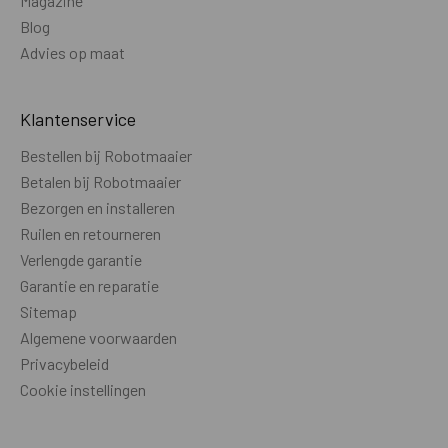
Magazine
CAMERA
Blog
Advies op maat
Camera t.b.v. ondersteuning bij
Nee
draadloos maaien
Klantenservice
Camera t.b.v. object vermijden
Nee
Bestellen bij Robotmaaier
Zicht camera (dag / nacht)
NVT
Betalen bij Robotmaaier
Bezorgen en installeren
PRODUCTGEGEVENS
Ruilen en retourneren
Wielen aantal
4
Verlengde garantie
Garantie en reparatie
Wielen aangedreven
4
Sitemap
Wielmotor
Borstelloos
Algemene voorwaarden
Privacybeleid
Rijsnelheid - km/u
Onbekend
Cookie instellingen
Wielprofiel
Medium