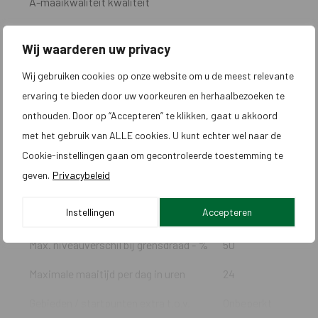
A-maaikwaliteit kwaliteit
Max. oppervlakte opgave fabrikant in
3500
48u - m² - kriskras
Wij waarderen uw privacy
Wij gebruiken cookies op onze website om u de meest relevante
Max. oppervlakte opgave fabrikant in
5000
48u - m² - banen
ervaring te bieden door uw voorkeuren en herhaalbezoeken te
onthouden. Door op “Accepteren” te klikken, gaat u akkoord
Maaipatroon
Kriskras +
met het gebruik van ALLE cookies. U kunt echter wel naar de
Banen
Cookie-instellingen gaan om gecontroleerde toestemming te
Automatische verschillende
Ja
geven.
Privacybeleid
maaipatronen mogelijk
Instellingen
Accepteren
Max. niveauverschil in werkgebied - %
70
Max. niveauverschil bij grensdraad - %
50
Maximale maaitijd per dag in uren
24
Gebieden / startpunten extra t.o.v.
Onbeperkt