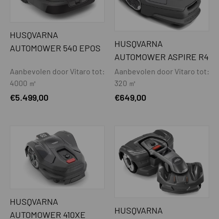
strook
Automatische smalle doorgang
Ja
HUSQVARNA
detectie
HUSQVARNA
AUTOMOWER 540 EPOS
MAAISYSTEEM
AUTOMOWER ASPIRE R4
Aanbevolen door Vitaro tot:
Aanbevolen door Vitaro tot:
Extra maaisysteem t.b.v. randmaaien
Ja
4000 ㎡
320 ㎡
(EdgeCut)
€
5.499,00
€
649,00
Maaimotor
Borstelloos
Extra zware maaimotor (t.b.v. lang
Nee
gras maaien)
Maaisysteem
2 x 3 mesjes
Zwevend maaisysteem
Nee
Maaihoogte min-max - mm
20 - 55
HUSQVARNA
HUSQVARNA
AUTOMOWER 410XE
Maaihoogte instelling
Elektrisch