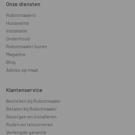
Referentie station - verbinding met
NVT
Onze diensten
maaier
Robotmaaiers
Hybride installatie mogelijk (combi
Ja
Husqvarna
draadloos / bedraad)
Installatie
Onderhoud
Laadstation extern opgesteld
Nee
Robotmaaier huren
buiten GPS bereik
Magazine
CAMERA
Blog
Advies op maat
Camera t.b.v. ondersteuning bij
NVT
draadloos maaien
Klantenservice
Camera t.b.v. object vermijden
Nee
Bestellen bij Robotmaaier
Zicht camera (dag / nacht)
NVT
Betalen bij Robotmaaier
Bezorgen en installeren
PRODUCTGEGEVENS
Ruilen en retourneren
Wielen aantal
4
Verlengde garantie