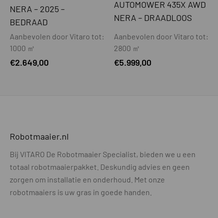
AUTOMOWER 435X AWD
NERA – 2025 –
NERA – DRAADLOOS
Maaibreedte - cm
22
BEDRAAD
Aanbevolen door Vitaro tot:
Aanbevolen door Vitaro tot:
Beschermplaat t.b.v. mesjes
Ja
1000 ㎡
2800 ㎡
Automatisch dubbele snijrichting
Ja
€
2.649,00
€
5.999,00
GPS-ondersteunde navigatie
Ja
AIM-ondersteuning (virtuele zones)
Nee
DRAADLOOS MAAIEN
Robotmaaier.nl
Draadloos maaien
Optioneel
Bij VITARO De Robotmaaier Specialist, bieden we u een
Referentiestation noodzakelijk of
NVT
totaal robotmaaierpakket. Deskundig advies en geen
optioneel
zorgen om installatie en onderhoud. Met onze
Verbinding t.b.v. maaien zonder
NVT
robotmaaiers is uw gras in goede handen.
referentiestation