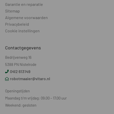
Garantie en reparatie
Wielen aangedreven
2
Sitemap
Wielmotor
Borstelloos
Algemene voorwaarden
Privacybeleid
Rijsnelheid - km/u
Onbekend
Cookie instellingen
Wielprofiel
Medium
Contactgegevens
Voorwielas pendelend
Nee
Bedrijvenweg 16
Geluidsniveau - dB(A)
60
5388 PN Nistelrode
Accu voltage - V
18
0412 613149
robotmaaier@vitaro.nl
Type accu
Li-Ion
Capaciteit accu - Ah
5
Openingstijden
Maandag t/m vrijdag: 09.00 – 17.00 uur
Laadstroom - A
2,2
Weekend: gesloten
Maaitijd na laden - min
50