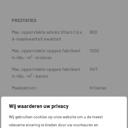
PRESTATIES
Max. oppervlakte advies Vitaro t.b.v.
800
A-maaikwaliteit kwaliteit
Max. oppervlakte opgave fabrikant
1000
in 48u - m² - kriskras
Max. oppervlakte opgave fabrikant
NVT
in 48u - m² - banen
Maaipatroon
Kriskras
Automatische verschillende
NVT
Wij waarderen uw privacy
maaipatronen mogelijk
Wij gebruiken cookies op onze website om u de meest
Max. niveauverschil in werkgebied -
35
%
relevante ervaring te bieden door uw voorkeuren en