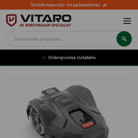
Ontdek meer tuin- en parkmachines
Producten
zoeken
Ondergrondse installatie