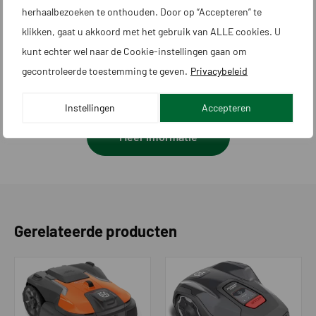
herhaalbezoeken te onthouden. Door op “Accepteren” te
Max. niveauverschil bij grensdraad -
15
klikken, gaat u akkoord met het gebruik van ALLE cookies. U
%
kunt echter wel naar de Cookie-instellingen gaan om
Maximale maaitijd per dag in uren
17
gecontroleerde toestemming te geven.
Privacybeleid
Gebieden / startpunten extra t.o.v.
3
Instellingen
Accepteren
laadstation
Meer informatie
Voorkomen van maaien in
Ja
doorgangen
Bijgebied maaien
Ja
Zoeksysteem
Viervoudig
Gerelateerde producten
Begeleidingskabel|transportpaden
2
Oplaadsysteem automatisch
Ja
Systematisch maaien van smalle
Ja