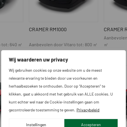
CRAMER RM1000
CRAMER R
Aanbevolen 
 tot: 640 ㎡
Aanbevolen door Vitaro tot: 800 ㎡
㎡
€
999,00
€
1.199,00
Wij waarderen uw privacy
Wij gebruiken cookies op onze website om u de meest
relevante ervaring te bieden door uw voorkeuren en
herhaalbezoeken te onthouden. Door op “Accepteren” te
klikken, gaat u akkoord met het gebruik van ALLE cookies. U
kunt echter wel naar de Cookie-instellingen gaan om
gecontroleerde toestemming te geven.
Privacybeleid
Instellingen
Accepteren