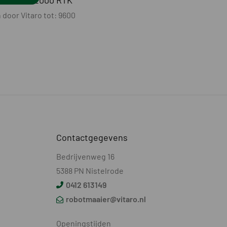
ICONIC 12000 RTK
door Vitaro tot: 9600
Contactgegevens
Bedrijvenweg 16
5388 PN Nistelrode
0412 613149
robotmaaier@vitaro.nl
Openingstijden