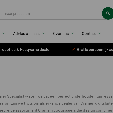
ten
Advies op maat
Over ons
Contact
elrobotics & Husqvarna dealer
Gratis persoonlijk ad
ier Specialist weten we dat een perfect onderhouden tuin essent
aarom zijn we trots om als erkende dealer van Cramer, u uitslui
tgebreide assortiment Cramer robotmaaiers die design combine