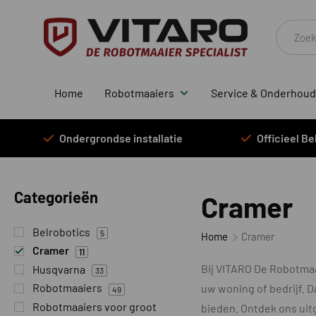
Produc
zoeken
Home
Robotmaaiers
Service & Onderhoud
Ondergrondse installatie
Officieel B
Categorieën
Cramer
Belrobotics
5
Home
Cramer
Cramer
11
Bij VITARO De Robotmaa
Husqvarna
33
Robotmaaiers
uw woning of bedrijf. D
49
Robotmaaiers voor groot
bieden. Ontdek ons ui