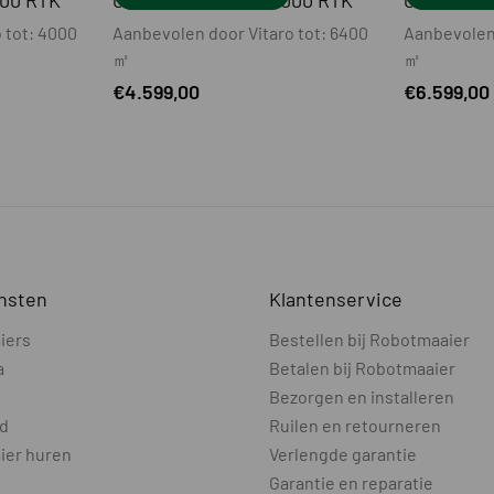
00 RTK
CRAMER AICONIC 8000 RTK
CRAMER A
 tot: 4000
Aanbevolen door Vitaro tot: 6400
Aanbevolen 
㎡
㎡
€
4.599,00
€
6.599,00
nsten
Klantenservice
iers
Bestellen bij Robotmaaier
a
Betalen bij Robotmaaier
Bezorgen en installeren
d
Ruilen en retourneren
ier huren
Verlengde garantie
Garantie en reparatie