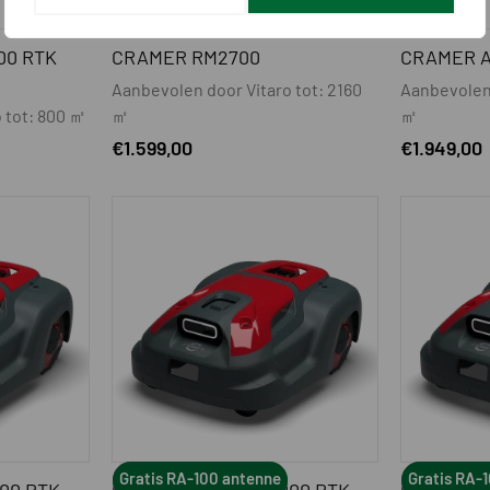
00 RTK
CRAMER RM2700
CRAMER A
Aanbevolen door Vitaro tot: 2160
Aanbevolen 
 tot: 800 ㎡
㎡
㎡
€
1.599,00
€
1.949,00
Gratis RA-100 antenne
Gratis RA-