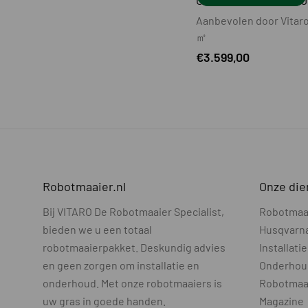
CRAMER AICONIC 50
Aanbevolen door Vitaro
㎡
€
3.599,00
Robotmaaier.nl
Onze die
Bij VITARO De Robotmaaier Specialist,
Robotmaa
bieden we u een totaal
Husqvarn
robotmaaierpakket. Deskundig advies
Installatie
en geen zorgen om installatie en
Onderhou
onderhoud. Met onze robotmaaiers is
Robotmaa
uw gras in goede handen.
Magazine