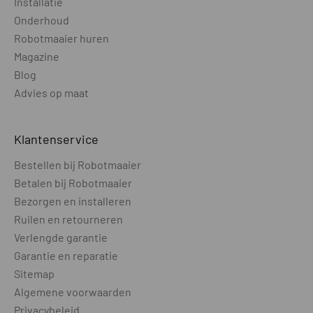
Installatie
draadloos / bedraad)
Onderhoud
Robotmaaier huren
Laadstation extern opgesteld
Nee
Magazine
buiten GPS bereik
Blog
CAMERA
Advies op maat
Camera t.b.v. ondersteuning bij
NVT
draadloos maaien
Klantenservice
Camera t.b.v. object vermijden
Nee
Bestellen bij Robotmaaier
Betalen bij Robotmaaier
Zicht camera (dag / nacht)
NVT
Bezorgen en installeren
PRODUCTGEGEVENS
Ruilen en retourneren
Verlengde garantie
Wielen aantal
3
Garantie en reparatie
Sitemap
Wielen aangedreven
2
Algemene voorwaarden
Wielmotor
Borstelloos
Privacybeleid