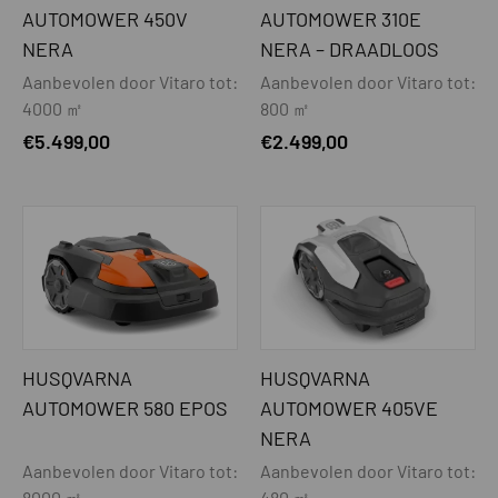
AUTOMOWER 450V
AUTOMOWER 310E
MAAISYSTEEM
NERA
NERA – DRAADLOOS
Extra maaisysteem t.b.v. randmaaien
Nee
Aanbevolen door Vitaro tot:
Aanbevolen door Vitaro tot:
(EdgeCut)
4000 ㎡
800 ㎡
€
5.499,00
€
2.499,00
Maaimotor
Borstelloos
Extra zware maaimotor (t.b.v. lang
Nee
gras maaien)
Maaisysteem
3 mesjes
Zwevend maaisysteem
Nee
Maaihoogte min-max - mm
20-60
HUSQVARNA
HUSQVARNA
AUTOMOWER 580 EPOS
AUTOMOWER 405VE
Maaihoogte instelling
Handmatig
NERA
Maaibreedte - cm
17
Aanbevolen door Vitaro tot:
Aanbevolen door Vitaro tot:
8000 ㎡
480 ㎡