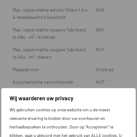
Max. oppervlakte advies Vitaro t.b.v.
640
A-maaikwaliteit kwaliteit
Max. oppervlakte opgave fabrikant
800
in 48u - m² - kriskras
Max. oppervlakte opgave fabrikant
NVT
in 48u - m² - banen
Maaipatroon
Kriskras
Automatische verschillende
NVT
maaipatronen mogelijk
Wij waarderen uw privacy
Max. niveauverschil in werkgebied -
30
%
Wij gebruiken cookies op onze website om u de meest
relevante ervaring te bieden door uw voorkeuren en
Max. niveauverschil bij grensdraad -
15
herhaalbezoeken te onthouden. Door op “Accepteren” te
%
klikken, gaat u akkoord met het gebruik van ALLE cookies. U