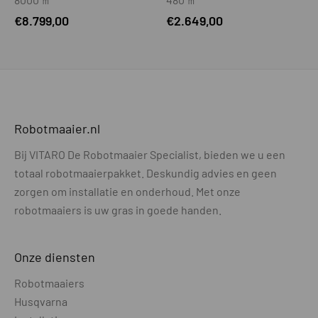
Beschermplaat t.b.v. mesjes
Nee
€
8.799,00
€
2.649,00
Automatisch dubbele snijrichting
Ja
GPS-ondersteunde navigatie
Nee
AIM-ondersteuning (virtuele zones)
Nee
DRAADLOOS MAAIEN
Robotmaaier.nl
Draadloos maaien
Nee
Bij VITARO De Robotmaaier Specialist, bieden we u een
totaal robotmaaierpakket. Deskundig advies en geen
Referentiestation noodzakelijk of
NVT
zorgen om installatie en onderhoud. Met onze
optioneel
robotmaaiers is uw gras in goede handen.
Verbinding t.b.v. maaien zonder
NVT
referentiestation
Onze diensten
Referentie station - verbinding met
NVT
Robotmaaiers
maaier
Husqvarna
Hybride installatie mogelijk (combi
NVT