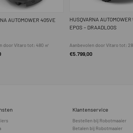
Elektr
22
HUSQVARNA AUTOMOWER 
NA AUTOMOWER 405VE
EPOS – DRAADLOOS
jes
Ja
richting
Ja
 door Vitaro tot: 480 ㎡
Aanbevolen door Vitaro tot: 
0
€
5.799,00
tie
Ja
le zones)
Ja
Optio
WIFI
nsten
Klantenservice
oodzakelijk
NVT
iers
Bestellen bij Robotmaaier
eel (combi draadloos / bedraad)
Ja
a
Betalen bij Robotmaaier