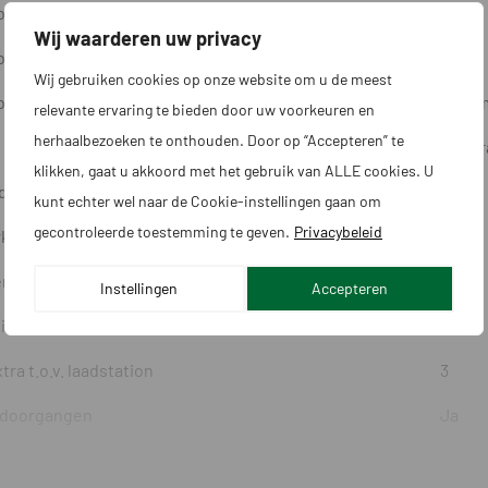
bij A+ kwaliteit - 7x per week gemaaid
500
Wij waarderen uw privacy
bij A kwaliteit - 5x per week gemaaid
800
Wij gebruiken cookies op onze website om u de meest
bij B kwaliteit - 3x per week gemaaid
Niet m
relevante ervaring te bieden door uw voorkeuren en
herhaalbezoeken te onthouden. Door op “Accepteren” te
Kriskr
klikken, gaat u akkoord met het gebruik van ALLE cookies. U
de maaipatronen mogelijk
Nee
kunt echter wel naar de Cookie-instellingen gaan om
gecontroleerde toestemming te geven.
Privacybeleid
rkgebied - %
35
rensdraad - %
15
Instellingen
Accepteren
 in uren
17
ra t.o.v. laadstation
3
 doorgangen
Ja
Ja