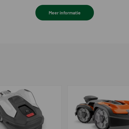
Vijfvo
Meer informatie
3
sch
Ja
smalle strook
Ja
rgang detectie
Ja
 randmaaien (EdgeCut)
Ja
Borst
2 x 3 
Nee
m
20 - 5