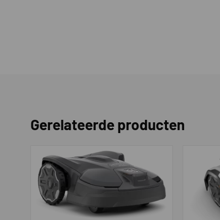
Zoeksysteem
Begeleidingskabel
Oplaadsysteem automati
Systematisch maaien van 
Automatische smalle doo
MAAISYSTEEM
Gerelateerde producten
Extra maaisysteem t.b.v.
Maaimotor
Maaisysteem
Zwevend maaisysteem
Maaihoogte min-max - m