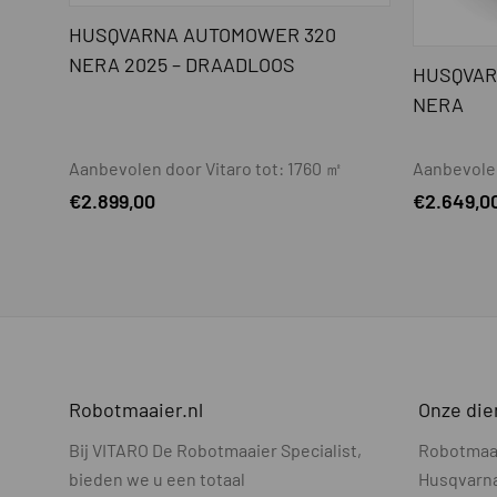
Maaihoogte instelling
HUSQVARNA AUTOMOWER 320
NERA 2025 – DRAADLOOS
Maaibreedte - cm
HUSQVAR
NERA
Beschermplaat t.b.v. mes
Automatisch dubbele snij
Aanbevolen door Vitaro tot: 1760 ㎡
Aanbevolen
€
2.899,00
€
2.649,0
GPS-ondersteunde naviga
AIM-ondersteuning (virtue
PRODUCTGEGEVENS
Draadloos maaien
Referentie station
Robotmaaier.nl
Onze die
Eigen referentiestation n
Bij VITARO De Robotmaaier Specialist,
Robotmaa
Hybride installatie option
bieden we u een totaal
Husqvarn