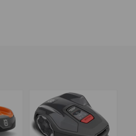
udig
elloos
mesjes
5