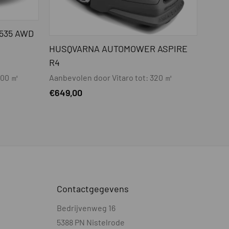
isch
535 AWD
HUSQVARNA AUTOMOWER ASPIRE
R4
2800 ㎡
Aanbevolen door Vitaro tot: 320 ㎡
€
649,00
neel
Contactgegevens
Bedrijvenweg 16
5388 PN Nistelrode