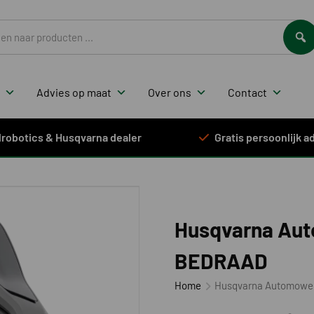
ten
Advies op maat
Over ons
Contact
elrobotics & Husqvarna dealer
Gratis persoonlijk ad
Husqvarna Aut
BEDRAAD
Home
Husqvarna Automower