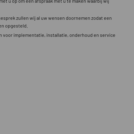
met u op om een afspraak met u te maken waarbij wij
 gesprek zullen wij al uw wensen doornemen zodat een
en opgesteld.
 voor implementatie, installatie, onderhoud en service