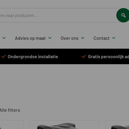
ten
Advies op maat
Over ons
Contact
Ondergrondse installatie
Gratis persoonlijk ad
Alle filters