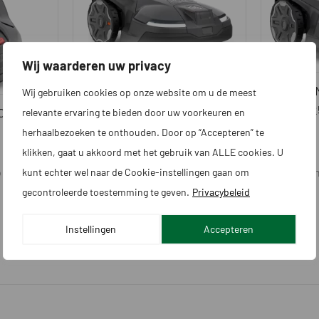
Wij waarderen uw privacy
HUSQVARNA AUTOMOWER
HUSQVAR
Wij gebruiken cookies op onze website om u de meest
410XE NERA – 2025 –
NERA 202
MOWER
relevante ervaring te bieden door uw voorkeuren en
DRAADLOOS
herhaalbezoeken te onthouden. Door op “Accepteren” te
klikken, gaat u akkoord met het gebruik van ALLE cookies. U
 tot: 1000
Aanbevolen door Vitaro tot: 1000
Aanbevolen 
kunt echter wel naar de Cookie-instellingen gaan om
㎡
㎡
gecontroleerde toestemming te geven.
Privacybeleid
€
2.649,00
€
2.899,00
Instellingen
Accepteren