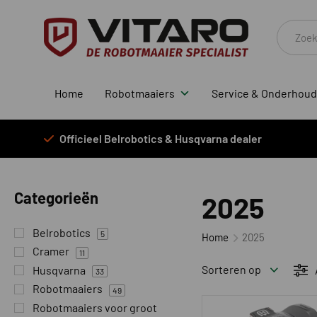
Produc
zoeken
Home
Robotmaaiers
Service & Onderhoud
Officieel Belrobotics & Husqvarna dealer
Categorieën
2025
Belrobotics
5
Home
2025
Cramer
11
Sorteren op
Husqvarna
33
Robotmaaiers
49
Robotmaaiers voor groot