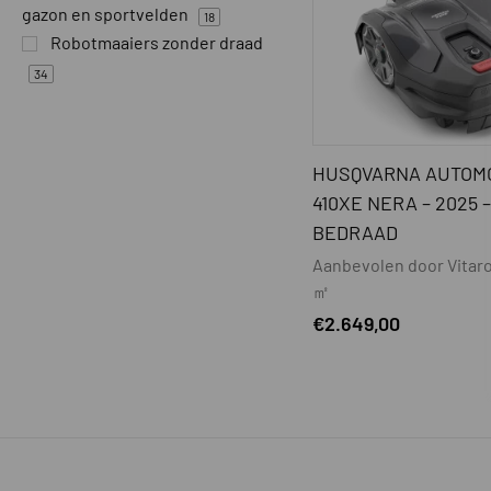
gazon en sportvelden
18
Robotmaaiers zonder draad
34
HUSQVARNA AUTO
410XE NERA – 2025 –
BEDRAAD
Aanbevolen door Vitaro
㎡
€
2.649,00