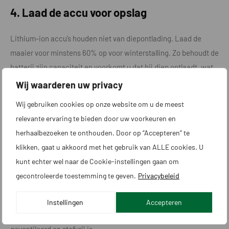
4. Laad de accu voor opslag
Lithium-ion accu’s houden niet van diepontlading. Laad de
maaier voor minstens 60% op voor winterstalling. Zo behoudt de
batterij zijn capaciteit en voorkomt u dat hij diep ontlaadt, wat
de levensduur sterk verkort.
Wij waarderen uw privacy
Wij gebruiken cookies op onze website om u de meest
Laat de accu niet aan de lader hangen. Laad bij voorkeur net
relevante ervaring te bieden door uw voorkeuren en
vóór opslag en controleer het laadniveau halverwege de winter
herhaalbezoeken te onthouden. Door op “Accepteren” te
nog een keer.
klikken, gaat u akkoord met het gebruik van ALLE cookies. U
5. Kies een geschikte opslaglocatie
kunt echter wel naar de Cookie-instellingen gaan om
gecontroleerde toestemming te geven.
Privacybeleid
Een robotmaaier binnen opslaan is het veiligst. Ideaal is een
droge, vorstvrije ruimte zoals een garage, kelder of berging met
Instellingen
Accepteren
stabiele temperatuur. Let op dat de opslagplaats schoon, goed