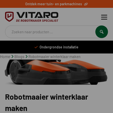
Ontdek meer tuin- en parkmachines
Producten
zoeken
Ondergrondse installatie
Home
Blogs
Robotmaaier winterklaar maken
Robotmaaier winterklaar
maken