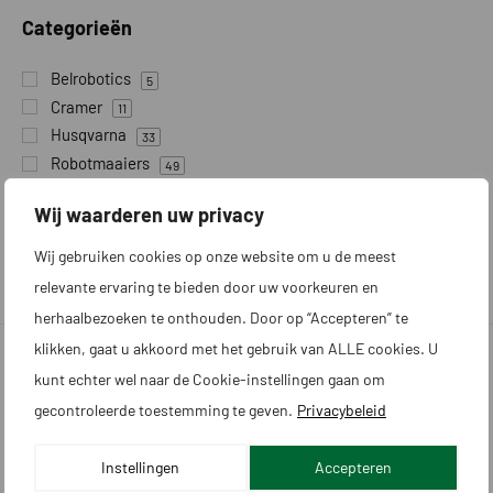
Categorieën
Belrobotics
5
Cramer
11
Husqvarna
33
Robotmaaiers
49
Robotmaaiers voor groot gazon en sportvelden
18
Wij waarderen uw privacy
Robotmaaiers zonder draad
34
Wij gebruiken cookies op onze website om u de meest
relevante ervaring te bieden door uw voorkeuren en
herhaalbezoeken te onthouden. Door op “Accepteren” te
klikken, gaat u akkoord met het gebruik van ALLE cookies. U
kunt echter wel naar de Cookie-instellingen gaan om
gecontroleerde toestemming te geven.
Privacybeleid
Robotmaaier.nl
Bij VITARO De Robotmaaier Specialist, bieden we u een
Instellingen
Accepteren
totaal robotmaaierpakket. Deskundig advies en geen