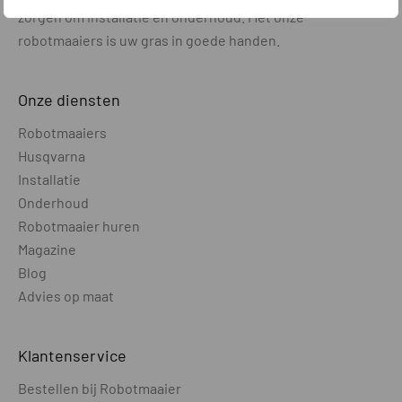
zorgen om installatie en onderhoud. Met onze
robotmaaiers is uw gras in goede handen.
Onze diensten
Robotmaaiers
Husqvarna
Installatie
Onderhoud
Robotmaaier huren
Magazine
Blog
Advies op maat
Klantenservice
Bestellen bij Robotmaaier