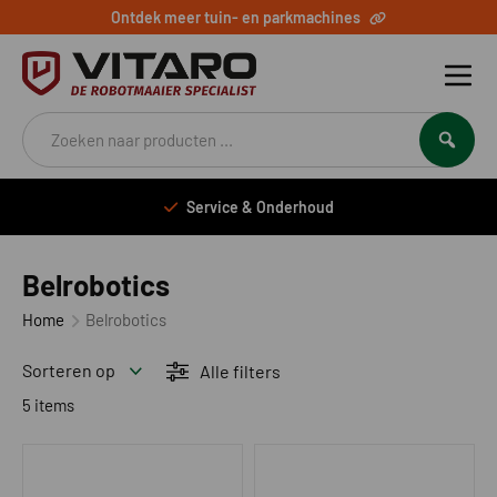
Ontdek meer tuin- en parkmachines
Producten
zoeken
Service & Onderhoud
Belrobotics
Home
Belrobotics
Sorteren op
Alle filters
5 items